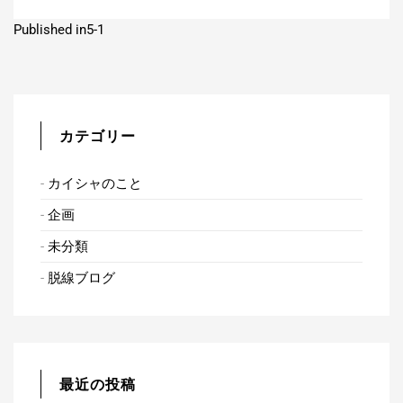
投
Published in
5-1
稿
ナ
ビ
カテゴリー
ゲ
カイシャのこと
ー
企画
シ
未分類
ョ
脱線ブログ
ン
最近の投稿