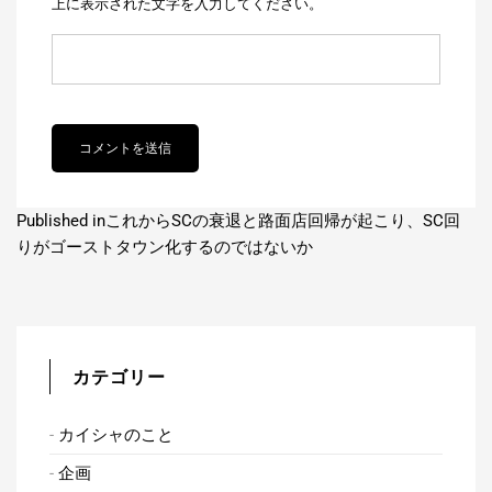
上に表示された文字を入力してください。
投
Published in
これからSCの衰退と路面店回帰が起こり、SC回
りがゴーストタウン化するのではないか
稿
ナ
ビ
カテゴリー
ゲ
ー
カイシャのこと
シ
企画